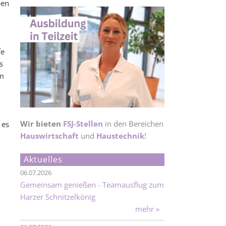
ben
fe
s
im
Wir bieten
FSJ-Stellen
in den Bereichen
 es
Hauswirtschaft
und
Haustechnik
!
Aktuelles
06.07.2026
Gemeinsam genießen - Teamausflug zum
Harzer Schnitzelkönig
mehr »