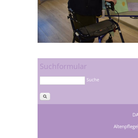
Suchformular
Suche
D
Altenpflege