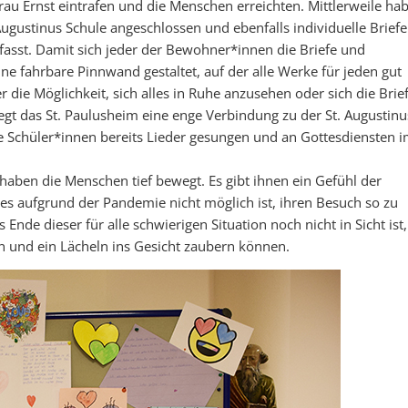
Frau Ernst eintrafen und die Menschen erreichten. Mittlerweile ha
Augustinus Schule angeschlossen und ebenfalls individuelle Briefe
fasst. Damit sich jeder der Bewohner*innen die Briefe und
e fahrbare Pinnwand gestaltet, auf der alle Werke für jeden gut
 die Möglichkeit, sich alles in Ruhe anzusehen oder sich die Brie
flegt das St. Paulusheim eine enge Verbindung zu der St. Augustinu
 Schüler*innen bereits Lieder gesungen und an Gottesdiensten 
haben die Menschen tief bewegt. Es gibt ihnen ein Gefühl der
es aufgrund der Pandemie nicht möglich ist, ihren Besuch so zu
nde dieser für alle schwierigen Situation noch nicht in Sicht ist,
en und ein Lächeln ins Gesicht zaubern können.