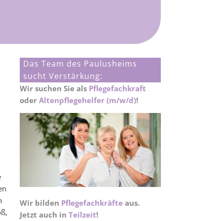
Das Team des Paulusheims
sucht Verstärkung:
Wir suchen Sie als
Pflegefachkraft
oder
Altenpflegehelfer (m/w/d)
!
e
en
n
Wir bilden
Pflegefachkräfte
aus.
oß,
Jetzt auch in
Teilzeit
!