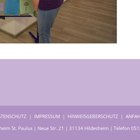
ATENSCHUTZ
|
IMPRESSUM
|
HINWEISGEBERSCHUTZ
|
ANFAH
heim St. Paulus | Neue Str. 21 | 31134 Hildesheim | Telefon
051