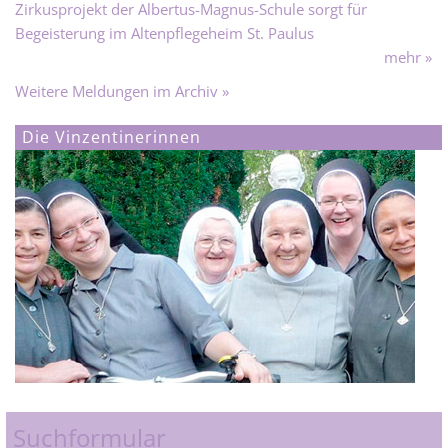
Zirkusprojekt der Albertus-Magnus-Schule sorgt für
Begeisterung im Altenpflegeheim St. Paulus
mehr »
Weitere Meldungen im Archiv »
Die Vinzentinerinnen
Suchformular