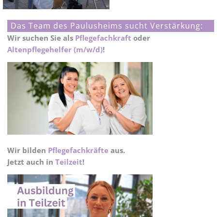
Das Team des Paulusheims sucht Verstärkung:
Wir suchen Sie als
Pflegefachkraft
oder
Altenpflegehelfer (m/w/d)
!
Wir bilden
Pflegefachkräfte
aus.
Jetzt auch in
Teilzeit
!