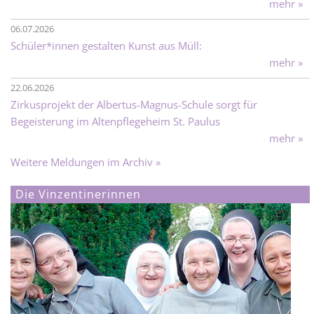
mehr »
06.07.2026
Schüler*innen gestalten Kunst aus Müll:
mehr »
22.06.2026
Zirkusprojekt der Albertus-Magnus-Schule sorgt für
Begeisterung im Altenpflegeheim St. Paulus
mehr »
Weitere Meldungen im Archiv »
Die Vinzentinerinnen