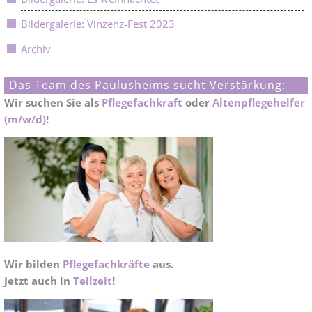
Bildergalerie: Vinzenz-Fest 2023
Archiv
Das Team des Paulusheims sucht Verstärkung:
Wir suchen Sie als
Pflegefachkraft
oder
Altenpflegehelfer
(m/w/d)
!
Wir bilden
Pflegefachkräfte
aus.
Jetzt auch in
Teilzeit
!