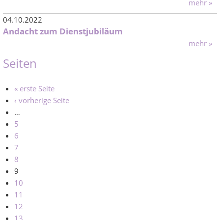
mehr »
04.10.2022
Andacht zum Dienstjubiläum
mehr »
Seiten
« erste Seite
‹ vorherige Seite
…
5
6
7
8
9
10
11
12
13